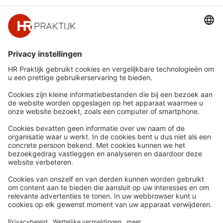
Snel naar
Meer
Nieuws
HR Academy
Whitepapers
HR Podcast
Webinars
CHRO
Word lid
HR Day
Contact
Volg Ons