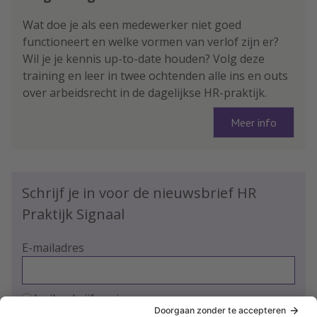
Wat doe je als een medewerker niet goed
functioneert en welke vormen van verlof zijn er?
Wil je je kennis up-to-date houden? Volg deze
training en leer in twee ochtenden alle ins en outs
over arbeidsrecht in de dagelijkse HR-praktijk.
Meer info
Schrijf je in voor de nieuwsbrief HR
Praktijk Signaal
E-mailadres
Ja, ik schrijf me in