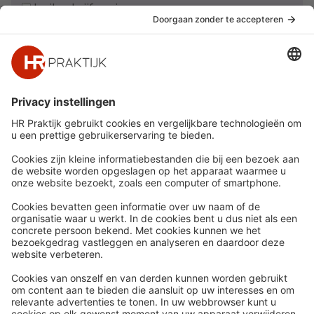
Ja, ik schrijf me in
Snel naar
Meer
Nieuws
HR Academy
Whitepapers
HR Podcast
Webinars
CHRO
Word lid
HR Day
Contact
Volg Ons