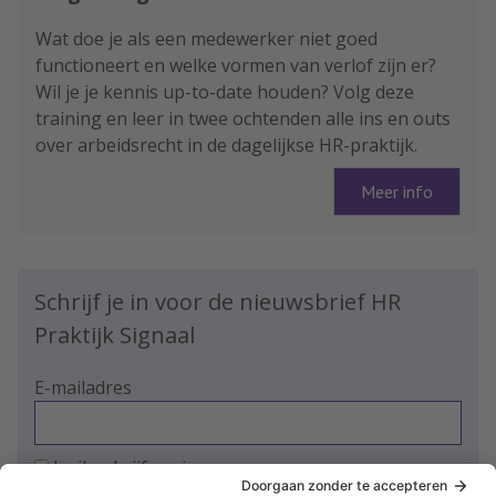
Wat doe je als een medewerker niet goed
functioneert en welke vormen van verlof zijn er?
Wil je je kennis up-to-date houden? Volg deze
training en leer in twee ochtenden alle ins en outs
over arbeidsrecht in de dagelijkse HR-praktijk.
Meer info
Schrijf je in voor de nieuwsbrief HR
Praktijk Signaal
E-mailadres
Ja, ik schrijf me in