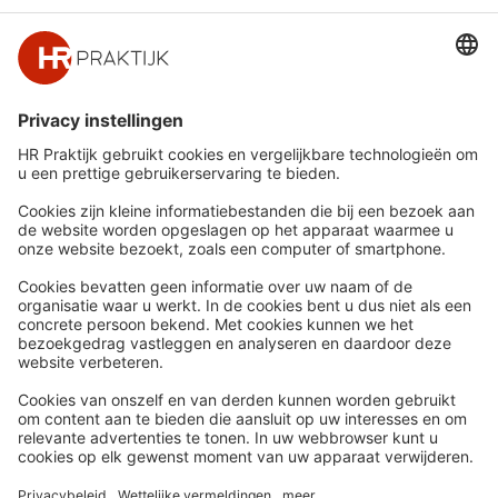
Snel naar
Meer
Nieuws
HR Academy
Whitepapers
HR Podcast
Webinars
CHRO
Word lid
HR Day
Contact
Volg Ons