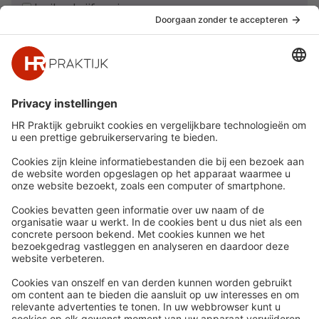
Ja, ik schrijf me in
Snel naar
Meer
Nieuws
HR Academy
Whitepapers
HR Podcast
Webinars
CHRO
Word lid
HR Day
Contact
Volg Ons