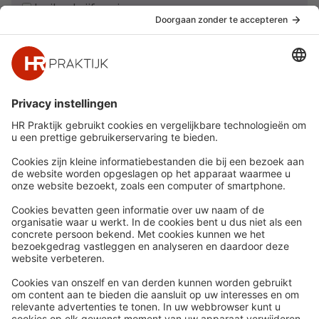
Ja, ik schrijf me in
Snel naar
Meer
Nieuws
HR Academy
Whitepapers
HR Podcast
Webinars
CHRO
Word lid
HR Day
Contact
Volg Ons