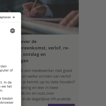
Leer alles over de
arbeidsovereenkomst, verlof, re-
integratie, ontslag en
vergoedingen
Wat doe je als een medewerker niet goed
functioneert en welke vormen van verlof
zijn er? Wil je je kennis up-to-date houden?
Volg deze training en leer in twee
ochtenden alle ins en outs over
arbeidsrecht in de dagelijkse HR-praktijk.