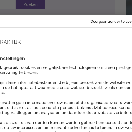
Zoeken
8 april 2013
 af om dit artikel te lezen
es onbeperkt alle artikelen in onze kennisbank
ount aanmaken
een account ?
Log in