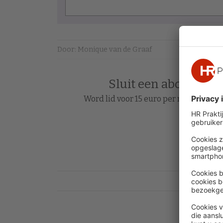
Door: Monique van de Graaf
Sluit een abonnement
Word lid voor 15 euro per maand en le
Acc
Heb je al 