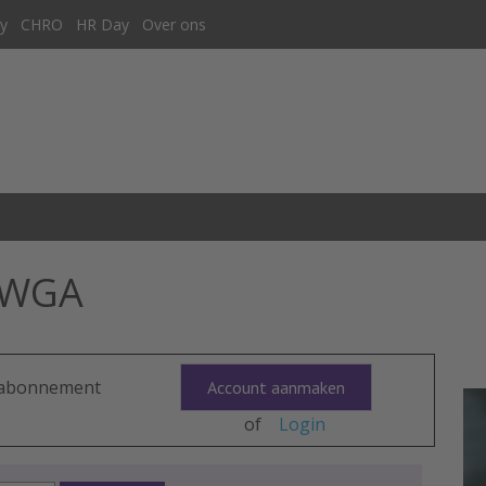
y
CHRO
HR Day
Over ons
n WGA
n abonnement
Account aanmaken
of
Login