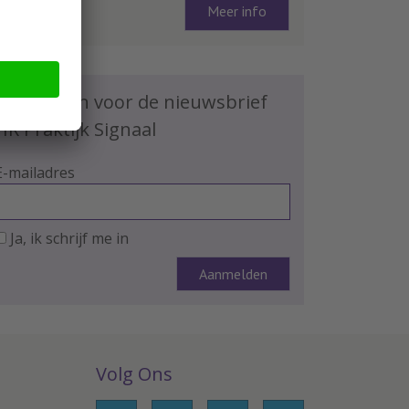
Meer info
Schrijf je in voor de nieuwsbrief
HR Praktijk Signaal
E-mailadres
Ja, ik schrijf me in
Volg Ons