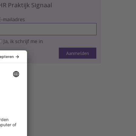
HR Praktijk Signaal
E-mailadres
Ja, ik schrijf me in