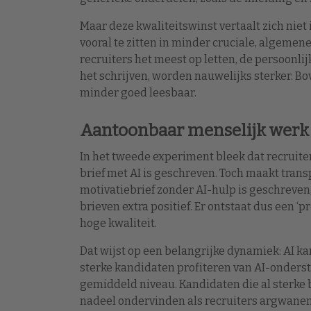
Maar deze kwaliteitswinst vertaalt zich niet
vooral te zitten in minder cruciale, algeme
recruiters het meest op letten, de persoonli
het schrijven, worden nauwelijks sterker. 
minder goed leesbaar.
Aantoonbaar menselijk werk
In het tweede experiment bleek dat recruiter
brief met AI is geschreven. Toch maakt tran
motivatiebrief zonder AI-hulp is geschreven
brieven extra positief. Er ontstaat dus een 
hoge kwaliteit.
Dat wijst op een belangrijke dynamiek: AI ka
sterke kandidaten profiteren van AI-onderst
gemiddeld niveau. Kandidaten die al sterke 
nadeel ondervinden als recruiters argwane