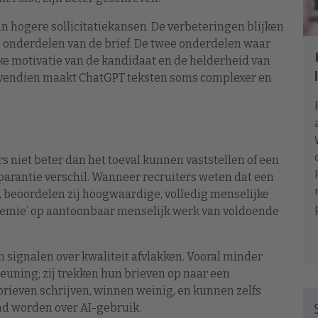
 in hogere sollicitatiekansen. De verbeteringen blijken
ne onderdelen van de brief. De twee onderdelen waar
jke motivatie van de kandidaat en de helderheid van
Bovendien maakt ChatGPT teksten soms complexer en
s niet beter dan het toeval kunnen vaststellen of een
sparantie verschil. Wanneer recruiters weten dat een
, beoordelen zij hoogwaardige, volledig menselijke
‘premie’ op aantoonbaar menselijk werk van voldoende
n signalen over kwaliteit afvlakken. Vooral minder
euning; zij trekken hun brieven op naar een
brieven schrijven, winnen weinig, en kunnen zelfs
nd worden over AI-gebruik.