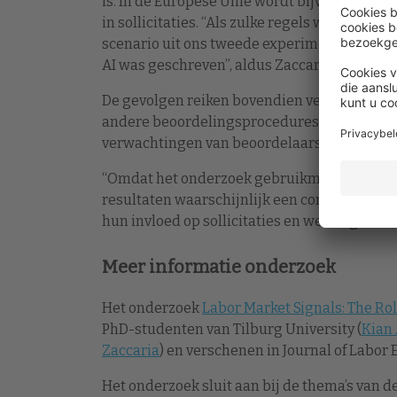
is. In de Europese Unie wordt bijvoorbeeld g
in sollicitaties. “Als zulke regels worden i
scenario uit ons tweede experiment, waarin r
AI was geschreven”, aldus Zaccaria.
De gevolgen reiken bovendien verder dan de 
andere beoordelingsprocedures spelen gesc
verwachtingen van beoordelaars een rol.
“Omdat het onderzoek gebruikmaakte van de 
resultaten waarschijnlijk een conservatieve
hun invloed op sollicitaties en wervingsbesl
Meer informatie onderzoek
Het onderzoek
Labor Market Signals: The Ro
PhD-studenten van Tilburg University (
Kian
Zaccaria
) en verschenen in Journal of Labor
Het onderzoek sluit aan bij de thema’s van d