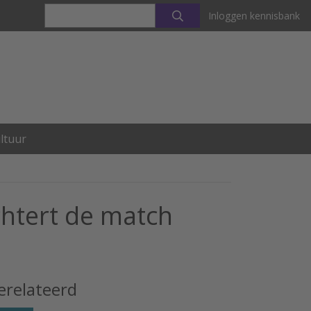
Inloggen kennisbank
ltuur
chtert de match
erelateerd