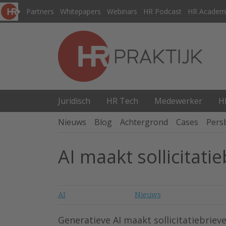
Partners
Whitepapers
Webinars
HR Podcast
HR Academ
Juridisch
HR Tech
Medewerker
H
Nieuws
Blog
Achtergrond
Cases
Pers
AI maakt sollicitati
AI
Nieuws
Generatieve AI maakt sollicitatiebrie