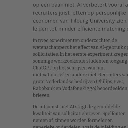
op een baan niet. AI verbetert vooral 
recruiters juist letten op persoonlijke 
economen van Tilburg University zien. 
leiden tot minder efficiënte matching
In twee experimenten onderzochten de
wetenschappers het effect van AI-gebruik o
sollicitaties. In het eerste experiment krege
sommige werkzoekende studenten toegang 
ChatGPT bij het schrijven van hun
motivatiebrief, en andere niet. Recruiters va
grote Nederlandse bedrijven (Philips, PwC,
Rabobank en VodafoneZiggo) beoordeelden
brieven.
De uitkomst: met AI stijgt de gemiddelde
kwaliteit van sollicitatiebrieven. Spelfouten
nemen af, zinnen worden formeler en
generieke onderdelen, zoals de inleiding en h