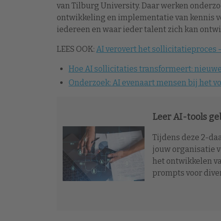
van Tilburg University. Daar werken onderz
ontwikkeling en implementatie van kennis vo
iedereen en waar ieder talent zich kan ontwi
LEES OOK:
AI verovert het sollicitatieproce
Hoe AI sollicitaties transformeert: nieu
Onderzoek: AI evenaart mensen bij het vo
Leer AI-tools g
Tijdens deze 2-da
jouw organisatie v
het ontwikkelen va
prompts voor diver