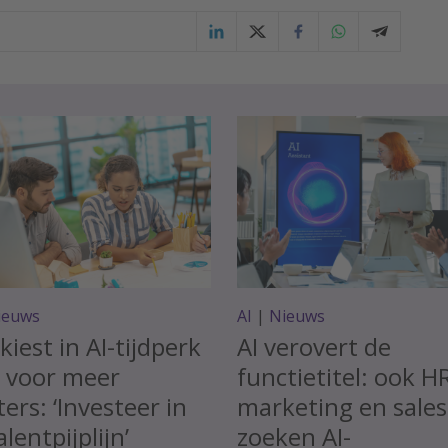
ieuws
AI
|
Nieuws
kiest in AI-tijdperk
AI verovert de
t voor meer
functietitel: ook H
ters: ‘Investeer in
marketing en sales
alentpijplijn’
zoeken AI-