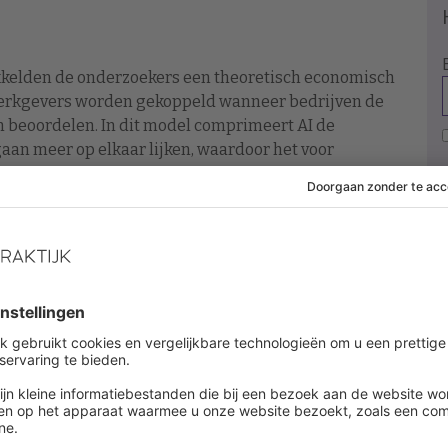
kkelden de onderzoekers een theoretisch economisch
 werkgevers worden gekoppeld wanneer bedrijven de
n beoordelen. In dit model comprimeert AI de
 gaan meer op elkaar lijken, waardoor het voor
 zwakke kandidaten te onderscheiden.
an leiden tot slechtere matching op de arbeidsmarkt”,
aten met lagere vaardigheden komen relatief vaker
end zijn, terwijl sterkere kandidaten verdrongen worden
ividuele werkgevers of werknemers hiervan kunnen
 welzijn ten opzichte van een situatie zonder AI-
arin regelgeving rond AI-gebruik nog in ontwikkeling