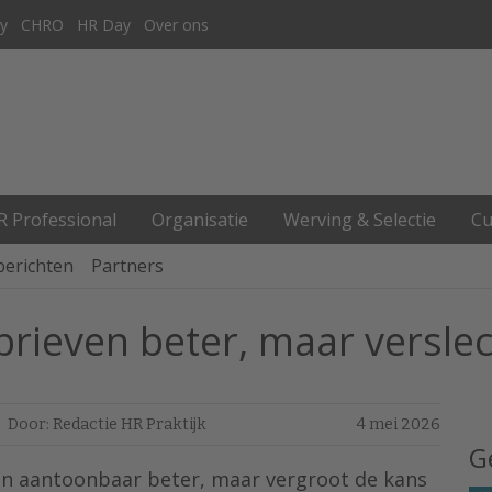
y
CHRO
HR Day
Over ons
R Professional
Organisatie
Werving & Selectie
Cu
berichten
Partners
ebrieven beter, maar versle
Door: Redactie HR Praktijk
4 mei 2026
G
ven aantoonbaar beter, maar vergroot de kans