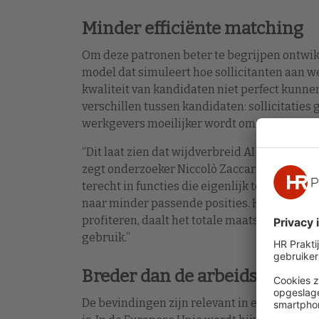
Minder efficiënte matching
Om deze patronen beter te begrijpen ontwi
model dat simuleert hoe sollicitanten aan
kwaliteit van kandidaten niet perfect kunne
verschillen tussen kandidaten: sollicitaties
werkgevers moeilijker wordt om sterke van
“Dit laat zien dat wijdverbreid AI-gebruik k
zegt onderzoeker Niccolò Zaccaria. “Kandid
terecht in functies die eigenlijk te veeleis
naar minder passende posities. Hoewel ind
profiteren, daalt het totale maatschappelijke
gebruik.”
Breder dan de arbeidsmarkt
De bevindingen zijn relevant in een tijd wa