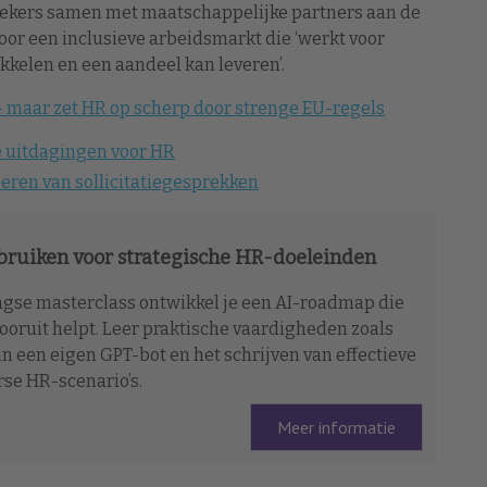
oekers samen met maatschappelijke partners aan de
or een inclusieve arbeidsmarkt die ‘werkt voor
kkelen en een aandeel kan leveren’.
s – maar zet HR op scherp door strenge EU-regels
we uitdagingen voor HR
eren van sollicitatiegesprekken
ebruiken voor strategische HR-doeleinden
agse masterclass ontwikkel je een AI-roadmap die
ooruit helpt. Leer praktische vaardigheden zoals
n een eigen GPT-bot en het schrijven van effectieve
se HR-scenario’s.
Meer informatie