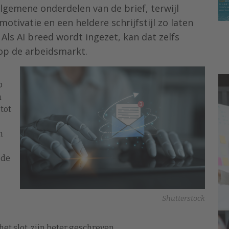
algemene onderdelen van de brief, terwijl
motivatie en een heldere schrijfstijl zo laten
Als AI breed wordt ingezet, kan dat zelfs
 op de arbeidsmarkt.
p
n
tot
n
 de
Shutterstock
et slot, zijn beter geschreven.