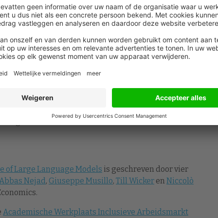
esproken over verplichte transparantie bij AI-gebruik
ngevoerd, kan de arbeidsmarkt meer gaan lijken op het
ecruiters expliciet te horen kregen of een brief met
arbeidsmarkt. Ook bij universiteitsselecties en
hreven signalen, onzichtbaar AI-gebruik en
vrij toegankelijke versie ChatGPT 3.5, vormen de
 schatting. Naarmate AI-tools krachtiger worden, zal
issingen alleen maar toenemen”, besluit Zaccaria.
le of Large Language Models
is geschreven door vier
 Abbas Nejad
,
Giuseppe Musillo
,
Till Wicker
en
Niccolò
 Economics.
e
Academische Werkplaats Inclusieve Arbeidsmarkt