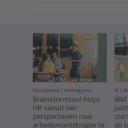
Recruitment
|
Achtergrond
AI
|
N
Brainstormtool helpt
IBM 
HR vanuit vier
juis
perspectieven naar
star
arbeidsmarktkrapte te
de t