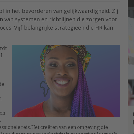
ol in het bevorderen van gelijkwaardigheid. Zij
n van systemen en richtlijnen die zorgen voor
ces. Vijf belangrijke strategieën die HR kan
rdt
al
de
n
ven
n
essionele reis. Het creëren van een omgeving die