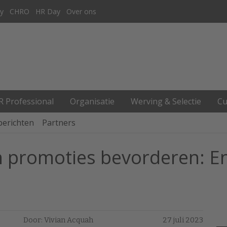
y
CHRO
HR Day
Over ons
R Professional
Organisatie
Werving & Selectie
Cu
berichten
Partners
n promoties bevorderen: E
Door: Vivian Acquah
27 juli 2023