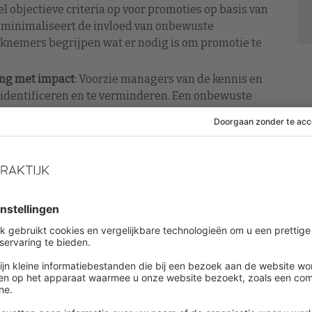
tel objectieve criteria op voor promoties op basis van
t minimaliseert de invloed van onbewuste
rknemers begrijpen wat er nodig is om promotie te
ing met impact
: Voorzie managers van de kennis en
identificeren en te verminderen. Een onbewuste
ual reality kan helpen om eerlijke besluitvorming te
tietraject te voorkomen.
 promotieproces en de criteria duidelijk aan alle
 begrip en geeft werknemers ook duidelijke doelen
otieproces regelmatig, beoordeel de effectiviteit en
ijkwaardigheid te blijven garanderen. Dit houdt ook
ren om eventuele patronen van ongelijkheid te
Doe een gezamenlijke inspanning om diversiteit
en. Het zien van leiders met diverse achtergronden
dervertegenwoordigde werknemers inspireren en laten