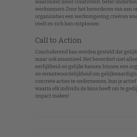
waaronder meer creativiteit, beter onderb
werknemers. Door het bevorderen van een o
organisaties een werkomgeving creëren waa
voelt en zich kan ontplooien.
Call to Action
Concluderend kan worden gesteld dat gelijkw
maar ook essentieel. Het bevordert niet allee
eerlijkheid en gelijke kansen binnen een or
en verantwoordelijkheid om gelijkwaardighe
concrete acties te ondernemen, kun je actie
waarin elk individu de kans heeft om te gedi
impact maken!