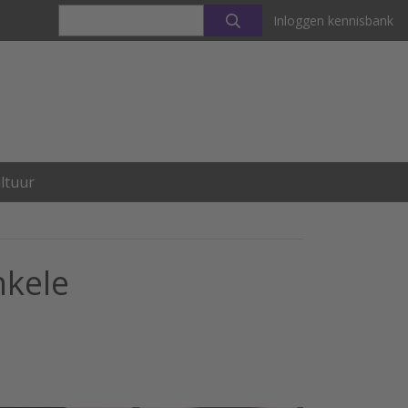
Inloggen kennisbank
ltuur
nkele