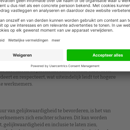
elijkwaardigheid.
wegingen
ethisch juist, maar ook wettelijk verplicht. Wetten
loer op basis van geslacht, afkomst, leeftijd en
verantwoordelijkheid van HR-professionals om ervoor
an deze wetten houden, waardoor niet alleen de
md, maar ook een inclusieve en ondersteunende
d wordt bevorderd. Door zich in te zetten voor
niet alleen de juridische risico’s, maar cultiveren
eert en respecteert, wat uiteindelijk leidt tot hogere
 de werknemers.
ur van gelijkwaardigheid te bevorderen, is het van
 werknemers zich erachter scharen. Dit kan worden
t, gelijkwaardigheid en inclusie te laten zien,