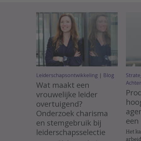
Leiderschapsontwikkeling
|
Blog
Strate
Achte
Wat maakt een
Prod
vrouwelijke leider
hoog
overtuigend?
agen
Onderzoek charisma
een 
en stemgebruik bij
leiderschapsselectie
Het ka
arbeid