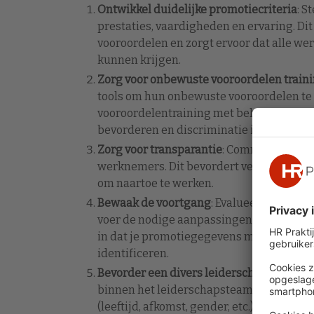
Ontwikkel duidelijke promotiecriteria
: S
prestaties, vaardigheden en ervaring. Di
vooroordelen en zorgt ervoor dat alle we
kunnen krijgen.
Zorg voor onbewuste vooroordelen train
tools om hun onbewuste vooroordelen te 
vooroordelentraining met behulp van virt
bevorderen en discriminatie in het promo
Zorg voor transparantie
: Communiceer het
werknemers. Dit bevordert vertrouwen en
om naartoe te werken.
Bewaak de voortgang
: Evalueer het prom
voer de nodige aanpassingen door om gel
in dat je promotiegegevens moet analyse
identificeren.
Bevorder een divers leiderschapsteam
: 
binnen het leiderschapsteam te bevorder
(leeftijd, afkomst, gender, etc.) kan on