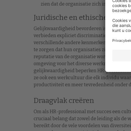
zien dat de organisatie zich inzet voor g
Juridische en ethische over
Gelijkwaardigheid bevorderen is niet alleen 
verbieden expliciet discriminatie op de werkv
verschillende andere kenmerken. Het is de 
te zorgen dat hun organisaties zich strikt a
reputatie van de organisatie wordt bescher
omgeving voor het diverse werknemersbestan
gelijkwaardigheid beperken HR-professionals 
ze ook een werkcultuur die elk individu waard
productiviteit en meer tevredenheid onder
Draagvlak creëren
Om als HR-professional met succes een cultu
cruciaal belang dat zowel de leiding als de
bereikt door de vele voordelen van diversitei