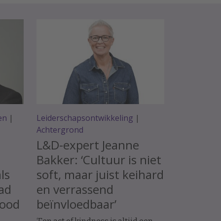
en
|
Leiderschapsontwikkeling
|
Achtergrond
L&D-expert Jeanne
Bakker: ‘Cultuur is niet
als
soft, maar juist keihard
bad
en verrassend
good
beïnvloedbaar’