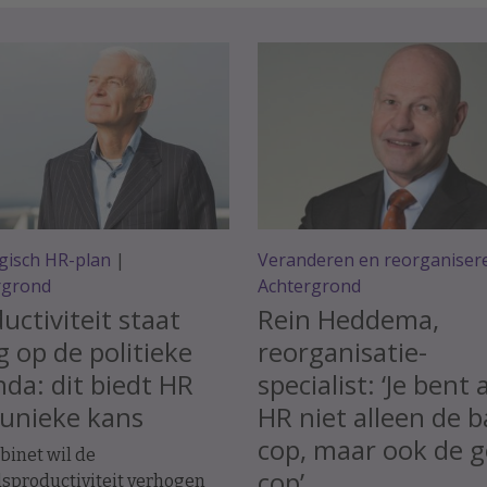
gisch HR-plan
|
Veranderen en reorganiser
rgrond
Achtergrond
uctiviteit staat
Rein Heddema,
 op de politieke
reorganisatie-
da: dit biedt HR
specialist: ‘Je bent 
unieke kans
HR niet alleen de 
cop, maar ook de 
binet wil de
cop’
sproductiviteit verhogen