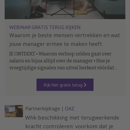
WEBINAR GRATIS TERUG KIJKEN
Waarom je beste mensen vertrekken en wat
jouw manager ermee te maken heeft
JE ONTDEKT • Waarom verloop zelden gaat over
salaris en bijna altijd over de manager • Hoe je
vroegtijdige signalen van uitval herkent vóórdat
iemand ontslag neemt • Wat leidinggevenden
concreet anders kunnen doen — en hoe je dat als
Kijk hier gratis terug
HR begeleidt.
Partnerbijdrage |
OAZ
Whk-beschikking met terugwerkende
kracht controleren: voorkom dat je