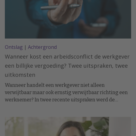
Ontslag
|
Achtergrond
Wanneer kost een arbeidsconflict de werkgever
een billijke vergoeding? Twee uitspraken, twee
uitkomsten
Wanneer handelt een werkgever niet alleen
verwijtbaar maar ook ernstig verwijtbaar richting een
werknemer? In twee recente uitspraken werd de
arbeidsovereenkomst ontbonden op initiatief van de
werknemer. In het ene geval moest de werkgever een
forse billijke vergoeding betalen, in het andere geval
hoefde dat niet.