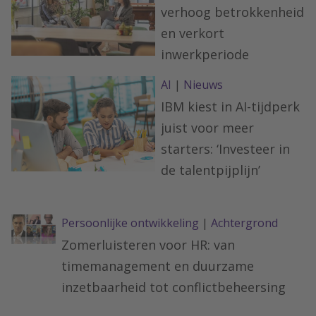
verhoog betrokkenheid
en verkort
inwerkperiode
AI
|
Nieuws
IBM kiest in AI-tijdperk
juist voor meer
starters: ‘Investeer in
de talentpijplijn’
Persoonlijke ontwikkeling
|
Achtergrond
Zomerluisteren voor HR: van
timemanagement en duurzame
inzetbaarheid tot conflictbeheersing