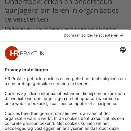
Onderzoek: erken en ondersteun
‘aanjagers’ om leren in organisaties
te versterken
Medewerkers die collega's verbinden, kennisdeling
stimuleren en vernieuwing aanjagen, vervullen vaak
een sleutelrol in organisaties. Toch krijgen zij lang niet
altijd de erkenning en ondersteuning die daarvoor
nodig is. Onderzoekers pleiten ervoor dat HR en
leidinggevenden bewuster sturen op rolbewustzijn,
reflectie en dialoog.
Snel naar
Meer
Nieuws
HR Academy
Whitepapers
HR Podcast
Webinars
CHRO
Word lid
HR Day
Contact